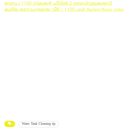
ഭവനം.! 1100 സ്‌ക്വയർ ഫീറ്റിൽ 2 ബെഡ്‌റൂമുകളോട്
കൂടിയ മനോഹരമായ വീട് | 1100 squft Budget Home video
Water Tank Cleaning tip