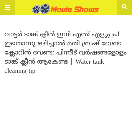
വാട്ടർ ടാങ്ക് ക്ലീൻ ഇനി എന്ത് എളുപ്പം.!
ഇതൊന്നു ഒഴിച്ചാൽ മതി ബ്രഷ് വേണ്ട
ക്ലോറിൻ വേണ്ട; പിന്നീട് വർഷങ്ങളോളം
ടാങ്ക് ക്ലീൻ ആകേണ്ട | Water tank
cleaning tip