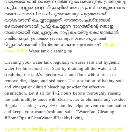
വയ്ക്കുമ്പോൾ പെട്ടെന്ന് തീർന്നു പോകാറുണ്ട്. പ്രത്യേകിച്ച്
കുട്ടികളെല്ലാം ഉള്ള വീടുകളിൽ അവർ പ്രസ് ചെയ്യുമ്പോൾ
തന്നെ ഹാൻഡ് വാഷ് പൂർണമായും പുറത്തേക്ക്
വരികയാണ് ചെയ്യാറുള്ളത്. അത്തരം പ്രശ്നങ്ങൾ
ഒഴിവാക്കാനായി പ്രസ്സ് ചെയ്യുന്ന ഭാഗത്തിന്റെ തൊട്ടു
താഴെയായി ഒരു പ്ലാസ്റ്റിക് റാപ്പ് ചെയ്തു കൊടുത്താൽ
മതിയാകും. ഇത്തരം ഉപകാരപ്രദമായ കൂടുതൽ
ടിപ്പുകൾക്കായി വീഡിയോ കാണാവുന്നതാണ്.
Thullu’s
Vlogs 2000
Water tank cleaning tip
Cleaning your water tank regularly ensures safe and hygienic
water for household use. Start by draining all the water and
scrubbing the tank’s interior walls and floor with a brush to
remove dirt, algae, and sediment. Use a solution of baking soda
and vinegar or diluted bleaching powder for effective
disinfection. Let it sit for 1–2 hours before thoroughly rinsing
the tank multiple times with clean water to eliminate any residue.
Regular cleaning every 3–6 months helps prevent contamination
and keeps your water fresh and safe. #WaterTankCleaning
#HomeTips #CleanWater #HealthyLiving
ചെറിയ ബഡ്ജറ്റിലും ഇനി സ്വന്തമാക്കാം ഒരു മോഡേൺ