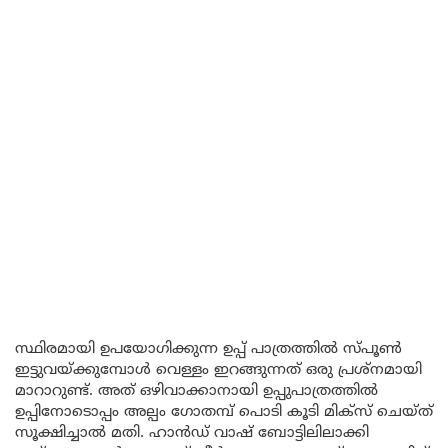
സ്ഥിരമായി ഉപയോഗിക്കുന്ന ഉപ്പ് പാത്രത്തിൽ സ്പൂൺ
ഇട്ടുവയ്ക്കുമ്പോൾ വെള്ളം ഇറങ്ങുന്നത് ഒരു പ്രശ്നമായി
മാറാറുണ്ട്. അത് ഒഴിവാക്കാനായി ഉപ്പുപാത്രത്തിൽ
ഉപ്പിനോടൊപ്പം അല്പം ഗോതമ്പ് പൊടി കൂടി മിക്സ് ചെയ്ത്
സൂക്ഷിച്ചാൽ മതി. ഹാൻഡ് വാഷ് ബോട്ടിലിലാക്കി