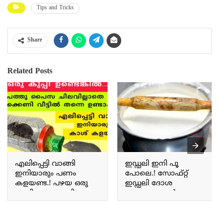
Tips and Tricks
Share
Related Posts
എലിപ്പെട്ടി വാങ്ങി
ഇഡ്ഡലി ഇനി പൂ
ഇനിയാരും പണം
പോലെ.! സോഫ്റ്റ്
കളയണ്ട.! പഴയ ഒരു
ഇഡ്ഡലി ദോശ
കുപ്പി മാത്രം മതി;
തയ്യാറാക്കാൻ
എലിക്കെണി വീട്ടിൽ
പലർക്കും അറിയാത്ത
തന്നെ ഉണ്ടാക്കാം.. Rat
പുതിയട്രിക്ക്.. | Soft idli