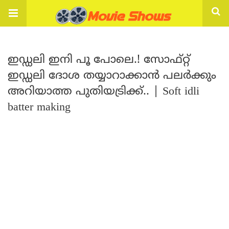
ഇഡ്ഡലി ഇനി പൂ പോലെ.! സോഫ്റ്റ്
ഇഡ്ഡലി ദോശ തയ്യാറാക്കാൻ പലർക്കും
അറിയാത്ത പുതിയട്രിക്ക്.. | Soft idli
batter making