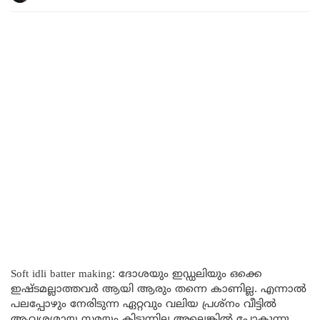
Soft idli batter making: ദോശയും ഇഡ്ഡലിയും ഒക്കെ
ഇഷ്ടമല്ലാത്തവർ ആയി ആരും തന്നെ കാണില്ല. എന്നാൽ
പലപ്പോഴും നേരിടുന്ന ഏറ്റവും വലിയ പ്രശ്നം വീട്ടിൽ
ആവശ്യമായ സമയം കിട്ടുന്നില്ല അല്ലെങ്കിൽ പോകുന്നു