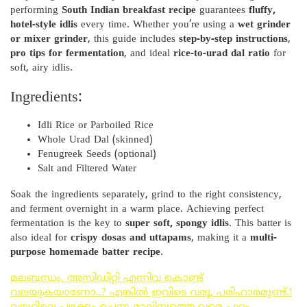
performing
South Indian breakfast recipe
guarantees
fluffy,
hotel-style idlis
every time. Whether you’re using a
wet grinder
or mixer grinder
, this guide includes
step-by-step instructions
,
pro tips for fermentation
, and ideal
rice-to-urad dal ratio
for
soft, airy idlis.
Ingredients:
Idli Rice or Parboiled Rice
Whole Urad Dal (skinned)
Fenugreek Seeds (optional)
Salt and Filtered Water
Soak the ingredients separately, grind to the right consistency,
and ferment overnight in a warm place. Achieving perfect
fermentation is the key to
super soft, spongy idlis
. This batter is
also ideal for
crispy dosas and uttapams
, making it a
multi-
purpose homemade batter recipe
.
മലബന്ധം, അസിഡിറ്റി എന്നിവ കൊണ്ട്
വലയുകയാണോ..? എങ്കിൽ ഇവിടെ വരൂ, പരിഹാരമുണ്ട്.!