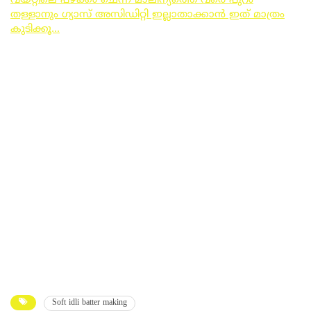
വയറ്റിലെ പഴക്കം ചെന്ന മാലിന്യത്തെ വരെ പുറം
തള്ളാനും ഗ്യാസ് അസിഡിറ്റി ഇല്ലാതാക്കാൻ ഇത് മാത്രം
കുടിക്കൂ…
Soft idli batter making