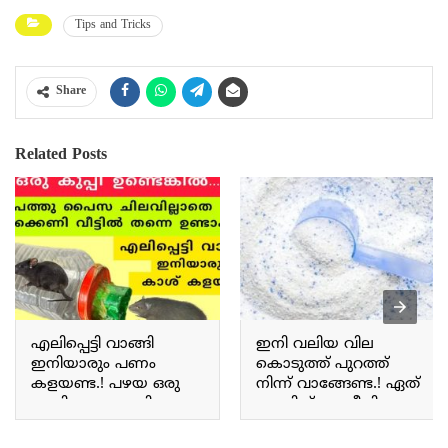
Tips and Tricks
Share
Related Posts
എലിപ്പെട്ടി വാങ്ങി
ഇനി വലിയ വില
ഇനിയാരും പണം
കൊടുത്ത് പുറത്ത്
കളയണ്ട.! പഴയ ഒരു
നിന്ന് വാങ്ങേണ്ട.! ഏത്
കുപ്പി മാത്രം മതി;
വാഷിങ് മെഷീനിലും
എലിക്കെണി വീട്ടിൽ
ഇടാൻ സാധിക്കുന്ന
തന്നെ ഉണ്ടാക്കാം.. Rat
കിടിലൻ സോപ്പ് പൊടി