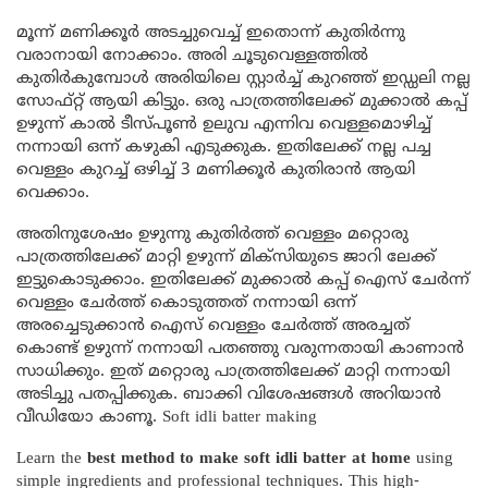
മൂന്ന് മണിക്കൂർ അടച്ചുവെച്ച് ഇതൊന്ന് കുതിർന്നു
വരാനായി നോക്കാം. അരി ചൂടുവെള്ളത്തിൽ
കുതിർകുമ്പോൾ അരിയിലെ സ്റ്റാർച്ച് കുറഞ്ഞ് ഇഡ്ഡലി നല്ല
സോഫ്റ്റ് ആയി കിട്ടും. ഒരു പാത്രത്തിലേക്ക് മുക്കാൽ കപ്പ്
ഉഴുന്ന് കാൽ ടീസ്പൂൺ ഉലുവ എന്നിവ വെള്ളമൊഴിച്ച്
നന്നായി ഒന്ന് കഴുകി എടുക്കുക. ഇതിലേക്ക് നല്ല പച്ച
വെള്ളം കുറച്ച് ഒഴിച്ച് 3 മണിക്കൂർ കുതിരാൻ ആയി
വെക്കാം.
അതിനുശേഷം ഉഴുന്നു കുതിർത്ത് വെള്ളം മറ്റൊരു
പാത്രത്തിലേക്ക് മാറ്റി ഉഴുന്ന് മിക്സിയുടെ ജാറി ലേക്ക്
ഇട്ടുകൊടുക്കാം. ഇതിലേക്ക് മുക്കാൽ കപ്പ് ഐസ് ചേർന്ന്
വെള്ളം ചേർത്ത് കൊടുത്തത് നന്നായി ഒന്ന്
അരച്ചെടുക്കാൻ ഐസ് വെള്ളം ചേർത്ത് അരച്ചത്
കൊണ്ട് ഉഴുന്ന് നന്നായി പതഞ്ഞു വരുന്നതായി കാണാൻ
സാധിക്കും. ഇത് മറ്റൊരു പാത്രത്തിലേക്ക് മാറ്റി നന്നായി
അടിച്ചു പതപ്പിക്കുക. ബാക്കി വിശേഷങ്ങൾ അറിയാൻ
വീഡിയോ കാണൂ. Soft idli batter making
Learn the
best method to make soft idli batter at home
using
simple ingredients and professional techniques. This high-