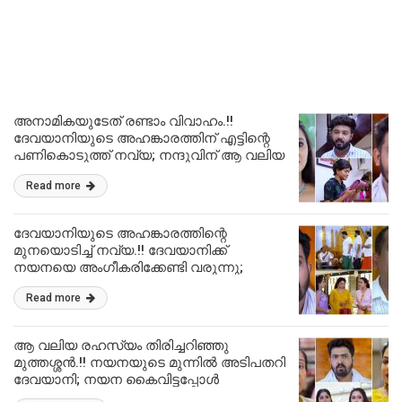
അനാമികയുടേത് രണ്ടാം വിവാഹം.!!
ദേവയാനിയുടെ അഹങ്കാരത്തിന് എട്ടിന്റെ
പണികൊടുത്ത് നവ്യ; നന്ദുവിന് ആ വലിയ
സമ്മാനവുമായി അനി | Patharamattu
Read more
today episode
ദേവയാനിയുടെ അഹങ്കാരത്തിന്റെ
മുനയൊടിച്ച് നവ്യ.!! ദേവയാനിക്ക്
നയനയെ അംഗീകരിക്കേണ്ടി വരുന്നു;
അനന്തപുരിയിൽ അവിചാരിതമായി വന്ന്
Read more
പെട്ട് ഷെഫ് പിള്ള | Patharamattu today
episode
ആ വലിയ രഹസ്യം തിരിച്ചറിഞ്ഞു
മുത്തശ്ശൻ.!! നയനയുടെ മുന്നിൽ അടിപതറി
ദേവയാനി; നയന കൈവിട്ടപ്പോൾ
സഹായത്തിനായി പാചക കുലപതി