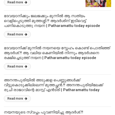
Read more
അനന്തപുരിയിലേക്ക് | Patharamattu today
episode
ദേവയാനിക്കും ജലജക്കും മുന്നിൽ ആ സത്യം
വെളിപ്പെടുത്തി മുത്തശ്ശി.!! ആദർശിന് ഇടിവെട്ട്
പണികൊടുത്തു നയന | Patharamattu today episode
Read more
ദേവയാനിക്ക് മുന്നിൽ നയനയെ സ്നേഹം കൊണ്ട് പൊതിഞ്ഞ്
ആദർശ്.!! ആ വലിയ കെണിയിൽ നിന്നും ആദർശനെ
രക്ഷിച്ചെടുത്ത് നയന | Patharamattu today episode
Read more
അനന്തപുരിയിൽ അടുക്കള പെണ്ണുങ്ങൾക്ക്
വിട്ടുകൊടുക്കില്ലെന്ന് മുത്തച്ഛൻ.!! അനന്തപുരിയിലേക്ക്
രുചി രാജാവിന്റെ മാസ്സ് എൻട്രി | Patharamattu today
episode
Read more
നയനയുടെ സ്വപ്നം പൂവണിയിച്ചു ആദർശ്.!!