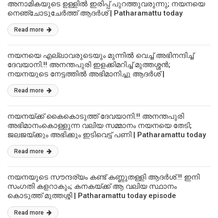
അനാമികയുടെ ഉള്ളിൽ ഇരിപ്പ് പുറത്തുവരുന്നു; നയനയെ
നെഞ്ചോടുചേർത്ത് ആദർശ് | Patharamattu today
episode
Read more
നയനയെ എല്ലാവരുടെയും മുന്നിൽ വെച്ച് അഭിനന്ദിച്ച്
ദേവയാനി.!! അനന്തപുരി ഇളക്കിമറിച്ച് മുത്തശ്ശൻ;
നയനയുടെ നേട്ടത്തിൽ അഭിമാനിച്ചു ആദർശ് |
Patharamattu today episode
Read more
നയനയ്ക്ക് കൈകൊടുത്ത് ദേവയാനി.!! അനന്തപുരി
അഭിമാനംകൊള്ളുന്ന വലിയ സമ്മാനം നയനയെ തേടി;
ജലജയ്ക്കും അഭിക്കും ഇടിവെട്ട് പണി | Patharamattu today
episode
Read more
നയനയുടെ സൗന്ദര്യം കണ്ട് കണ്ണുതള്ളി ആദർശ്.!! ഇനി
സംഗതി കളറാകും; കനകയ്ക്ക് ആ വലിയ സ്ഥാനം
കൊടുത്ത് മുത്തശ്ശി | Patharamattu today episode
Read more