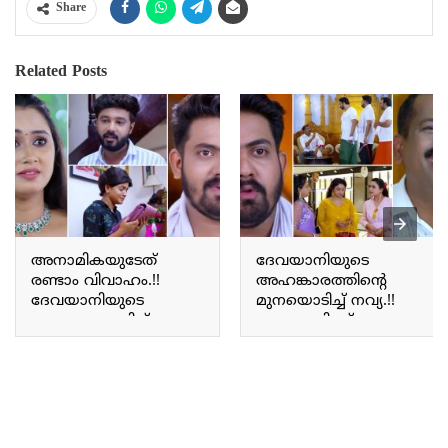
Share
Related Posts
അനാമികയുടേത്
ദേവയാനിയുടെ
രണ്ടാം വിവാഹം.!!
അഹങ്കാരത്തിന്റെ
ദേവയാനിയുടെ
മുനയൊടിച്ച് നവ്യ.!!
അഹങ്കാരത്തിന്
ദേവയാനിക്ക് നയനയെ
എട്ടിന്റെ പണികൊടുത്ത്
അംഗീകരിക്കേണ്ടി
നവ്യ; നന്ദുവിന് ആ
വരുന്നു;
വലിയ സമ്മാനവുമായി
അനന്തപുരിയിൽ
അനി | Patharamattu
അവിചാരിതമായി വന്ന്
today episode
പെട്ട് ഷെഫ് പിള്ള |
Patharamattu today