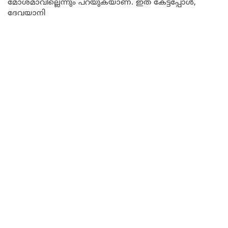
മോശമാവില്ലെന്നും പറയുകയാണ്. ഇത് കേട്ടപ്പോൾ,
ദേവയാനി