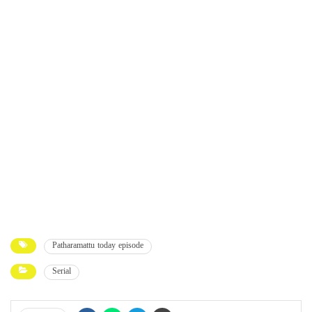
Patharamattu today episode
Serial