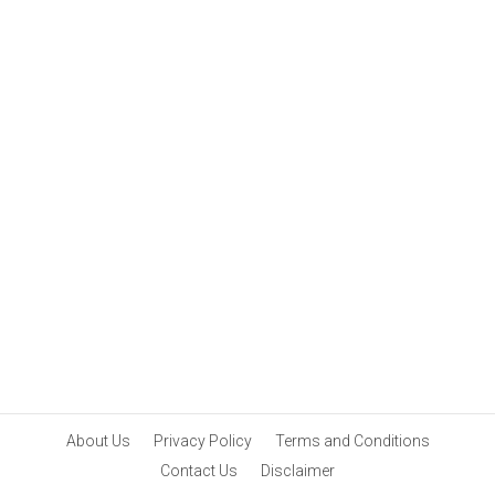
episode
About Us
Privacy Policy
Terms and Conditions
Contact Us
Disclaimer