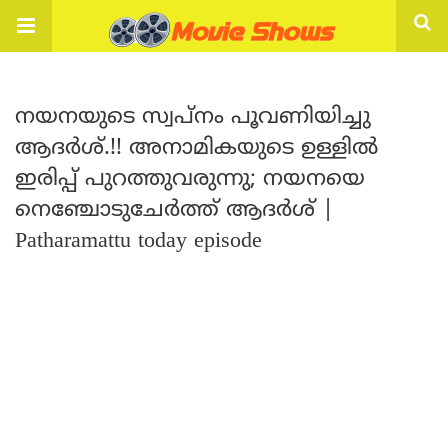
നയനയുടെ സ്വപ്നം പൂവണിയിച്ചു
ആദർശ്.!! അനാമികയുടെ ഉള്ളിൽ
ഇരിപ്പ് പുറത്തുവരുന്നു; നയനയെ
നെഞ്ചോടുചേർത്ത് ആദർശ് |
Patharamattu today episode