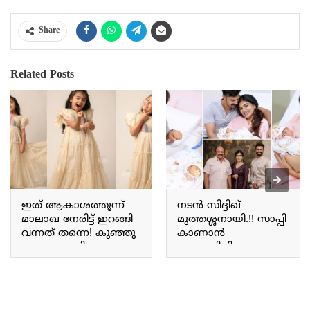
Share
Related Posts
ഇത് ആകാശത്തൂന്ന്
നടൻ സിദ്ദിഖ്
മാലാഖ നേരിട്ട് ഇറങ്ങി
മുത്തശ്ശനായി.!! സാപ്പി
വന്നത് തന്നെ! കുഞ്ഞു
കാണാൻ
മാലാഖ കൂട്ടിയെപ്പോലെ
ആഗ്രഹിച്ചിരുന്ന ആ
സുന്ദരിയായി വുദ്ധി
കുഞ്ഞ് വന്നു; ലോകം
മോളുടെ പുത്തൻ
മുഴുവൻ ഇപ്പോൾ
ഫോട്ടോ ഷൂട്ട് ! Vridhi
എന്റെ കൈകളിൽ;
vishal photoshoot
നടൻ സിദ്ദിഖിന്റെ വീട്ടിൽ