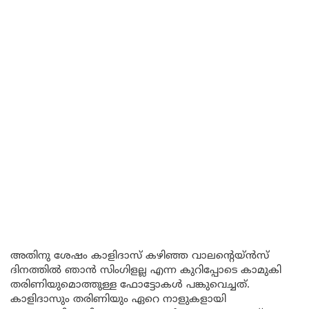
അതിനു ശേഷം കാളിദാസ് കഴിഞ്ഞ വാലൻ്റെയ്ൻസ്
ദിനത്തിൽ ഞാൻ സിംഗിളല്ല എന്ന കുറിപ്പോടെ കാമുകി
തരിണിയുമൊത്തുള്ള ഫോട്ടോകൾ പങ്കുവെച്ചത്.
കാളിദാസും തരിണിയും ഏറെ നാളുകളായി