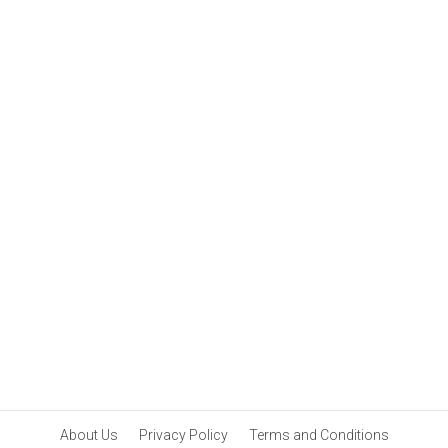
വീണ്ടും സന്തോഷ
വാർത്ത | Sidhique son
Shaheen Sidhique
Introduce Their baby
About Us
Privacy Policy
Terms and Conditions