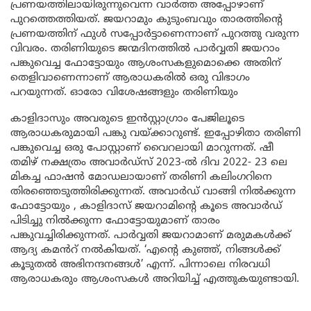
പ്രണയത്തിലായിരുന്നുവെന്ന വാർത്ത അപ്പോഴാണ്
പുറത്തെത്തിയത്. ജയറാമും കുടുംബവും താരത്തിൻ്റെ
പ്രണയത്തിന് ഫുൾ സപ്പോർട്ടാണെന്നാണ് പുറത്തു വരുന്ന
വിവരം. തരിണിയുടെ ജന്മദിനത്തിൽ പാർവ്വതി ജയറാം
പങ്കുവെച്ച ഫോട്ടോയും ആശംസകളുമൊക്കെ അതിന്
തെളിവാണെന്നാണ് ആരാധകരിൽ ഒരു വിഭാഗം
പറയുന്നത്. ഓരോ വിശേഷങ്ങളും തരിണിയും
കാളിദാസും അവരുടെ ഇൻസ്റ്റാഗ്രാം പേജിലൂടെ
ആരാധകരുമായി പങ്കു വയ്ക്കാറുണ്ട്. ഇപ്പോഴിതാ തരിണി
പങ്കുവെച്ച ഒരു പോസ്റ്റാണ് വൈറലായി മാറുന്നത്. ഷീ
തമിഴ് നക്ഷത്രം അവാർഡ്സ് 2023-ൽ ദിവ 2022- 23 ലെ
മികച്ച ഫാഷൻ മോഡലായാണ് തരിണി കലിംഗറിനെ
തിരഞ്ഞെടുത്തിരിക്കുന്നത്. അവാർഡ് വാങ്ങി നിൽക്കുന്ന
ഫോട്ടോയും , കാളിദാസ് ജയറാമിൻ്റെ കൂടെ അവാർഡ്
പിടിച്ചു നിൽക്കുന്ന ഫോട്ടോയുമാണ് താരം
പങ്കുവച്ചിരിക്കുന്നത്. പാർവ്വതി ജയറാമാണ് മരുമകൾക്ക്
ആദ്യ കമൻറ് നൽകിയത്. ‘എൻ്റെ കുഞ്ഞ്, നിങ്ങൾക്ക്
കൂടുതൽ അഭിനന്ദനങ്ങൾ’ എന്ന്. പിന്നാലെ നിരവധി
ആരാധകരും ആശംസകൾ അറിയിച്ച് എത്തുകയുണ്ടായി.