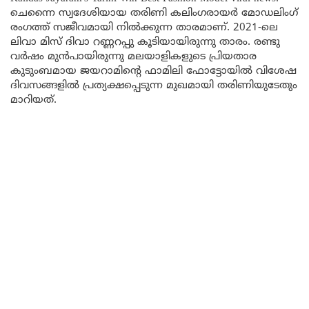
ചെന്നൈ സ്വദേശിയായ തരിണി കലിംഗരായർ മോഡലിംഗ്
രംഗത്ത് സജീവമായി നിൽക്കുന്ന താരമാണ്. 2021-ലെ
ലിവാ മിസ് ദിവാ റണ്ണറപ്പു കൂടിയായിരുന്നു താരം. രണ്ടു
വർഷം മുൻപായിരുന്നു മലയാളികളുടെ പ്രിയതാര
കുടുംബമായ ജയറാമിൻ്റെ ഫാമിലി ഫോട്ടോയിൽ വിശേഷ
ദിവസങ്ങളിൽ പ്രത്യക്ഷപ്പെടുന്ന മുഖമായി തരിണിയുടേതും
മാറിയത്.