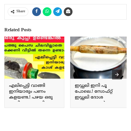
Share
Related Posts
എലിപ്പെട്ടി വാങ്ങി
ഇഡ്ഡലി ഇനി പൂ
ഇനിയാരും പണം
പോലെ.! സോഫ്റ്റ്
കളയണ്ട.! പഴയ ഒരു
ഇഡ്ഡലി ദോശ
കുപ്പി മാത്രം മതി;
തയ്യാറാക്കാൻ
എലിക്കെണി വീട്ടിൽ
പലർക്കും അറിയാത്ത
തന്നെ ഉണ്ടാക്കാം.. Rat
പുതിയട്രിക്ക്.. | Soft idli
trap
batter making