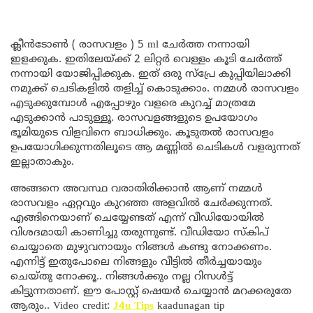
ക്ലീൻടോൺ ( രാസവളം ) 5 ml ചേർത്ത നന്നായി
ഇളക്കുക. ഇതിലേയ്ക്ക് 2 ലിറ്റർ വെള്ളം കൂടി ചേർത്ത്
നന്നായി യോജിപ്പിക്കുക. ഇത് ഒരു സ്പ്രേ കുപ്പിയിലാക്കി
നമുക്ക് ചെടികളിൽ തളിച്ച് കൊടുക്കാം. നമ്മൾ രാസവളം
എടുക്കുമ്പോൾ എപ്പോഴും വളരെ കുറച്ച് മാത്രമേ
എടുക്കാൻ പാടുള്ളൂ. രാസവളങ്ങളുടെ ഉപയോഗം
ഭൂമിയുടെ വിളവിനെ ബാധിക്കും. കൂടുതൽ രാസവളം
ഉപയോഗിക്കുന്നതിലൂടെ ആ മണ്ണിൽ ചെടികൾ വളരുന്നത്
ഇല്ലാതാകും.
അങ്ങനെ അവസ്ഥ വരാതിരിക്കാൻ ആണ് നമ്മൾ
രാസവളം ഏറ്റവും കുറഞ്ഞ അളവിൽ ചേർക്കുന്നത്.
എങ്ങിനെയാണ് ചെയ്യേണ്ടത് എന്ന് വീഡിയോയില്‍
വിശദമായി കാണിച്ചു തരുന്നുണ്ട്. വീഡിയോ സ്‌കിപ്
ചെയ്യാതെ മുഴുവനായും നിങ്ങൾ കണ്ടു നോക്കണം.
എന്നിട്ട് ഇതുപോലെ നിങ്ങളും വീട്ടിൽ തീർച്ചയായും
ചെയ്തു നോക്കൂ.. നിങ്ങൾക്കും നല്ല റിസൾട്ട്
കിട്ടുന്നതാണ്. ഈ പോസ്റ്റ് ഷെയർ ചെയ്യാൻ മറക്കരുതേ
ആരും.. Video credit:
J4u Tips
kaadunagan tip