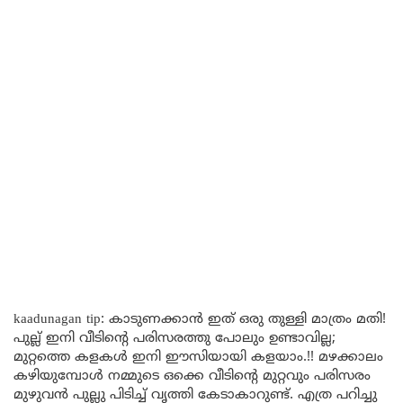
kaadunagan tip: കാടുണക്കാൻ ഇത് ഒരു തുള്ളി മാത്രം മതി!
പുല്ല് ഇനി വീടിന്റെ പരിസരത്തു പോലും ഉണ്ടാവില്ല;
മുറ്റത്തെ കളകൾ ഇനി ഈസിയായി കളയാം.!! മഴക്കാലം
കഴിയുമ്പോൾ നമ്മുടെ ഒക്കെ വീടിന്റെ മുറ്റവും പരിസരം
മുഴുവൻ പുല്ലു പിടിച്ച് വൃത്തി കേടാകാറുണ്ട്. എത്ര പറിച്ചു