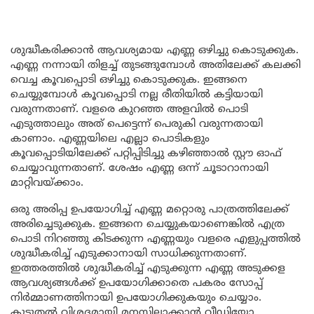
ശുദ്ധീകരിക്കാൻ ആവശ്യമായ എണ്ണ ഒഴിച്ചു കൊടുക്കുക.
എണ്ണ നന്നായി തിളച്ച് തുടങ്ങുമ്പോൾ അതിലേക്ക് കലക്കി
വെച്ച കൂവപ്പൊടി ഒഴിച്ചു കൊടുക്കുക. ഇങ്ങനെ
ചെയ്യുമ്പോൾ കൂവപ്പൊടി നല്ല രീതിയിൽ കട്ടിയായി
വരുന്നതാണ്. വളരെ കുറഞ്ഞ അളവിൽ പൊടി
എടുത്താലും അത് പെട്ടെന്ന് പെരുകി വരുന്നതായി
കാണാം. എണ്ണയിലെ എല്ലാ പൊടികളും
കൂവപ്പൊടിയിലേക്ക് പറ്റിപ്പിടിച്ചു കഴിഞ്ഞാൽ സ്റ്റൗ ഓഫ്
ചെയ്യാവുന്നതാണ്. ശേഷം എണ്ണ ഒന്ന് ചൂടാറാനായി
മാറ്റിവയ്ക്കാം.
ഒരു അരിപ്പ ഉപയോഗിച്ച് എണ്ണ മറ്റൊരു പാത്രത്തിലേക്ക്
അരിച്ചെടുക്കുക. ഇങ്ങനെ ചെയ്യുകയാണെങ്കിൽ എത്ര
പൊടി നിറഞ്ഞു കിടക്കുന്ന എണ്ണയും വളരെ എളുപ്പത്തിൽ
ശുദ്ധീകരിച്ച് എടുക്കാനായി സാധിക്കുന്നതാണ്.
ഇത്തരത്തിൽ ശുദ്ധീകരിച്ച് എടുക്കുന്ന എണ്ണ അടുക്കള
ആവശ്യങ്ങൾക്ക് ഉപയോഗിക്കാതെ പകരം സോപ്പ്
നിർമ്മാണത്തിനായി ഉപയോഗിക്കുകയും ചെയ്യാം.
കൂടുതൽ വിശദമായി മനസ്സിലാക്കാൻ വീഡിയോ