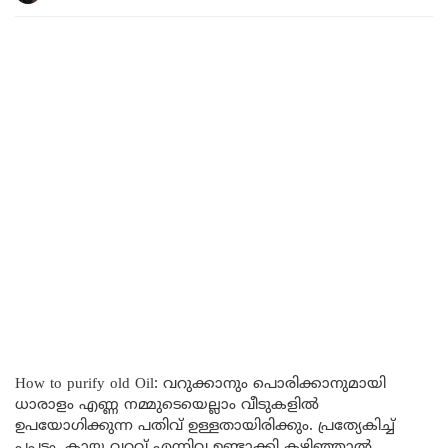
How to purify old Oil: വറുക്കാനും പൊരിക്കാനുമായി
ധാരാളം എണ്ണ നമ്മുടെയെല്ലാം വീടുകളിൽ
ഉപയോഗിക്കുന്ന പതിവ് ഉള്ളതായിരിക്കും. പ്രത്യേകിച്ച്
പപ്പടം, കായ വറവ് എന്നിവ ഉണ്ടാക്കി കഴിഞ്ഞാൽ