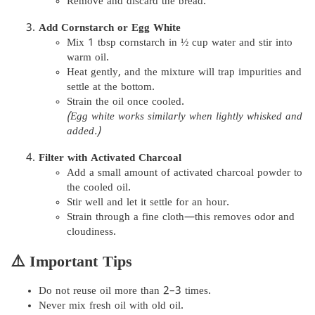
Remove and discard the bread.
Add Cornstarch or Egg White
Mix 1 tbsp cornstarch in ½ cup water and stir into
warm oil.
Heat gently, and the mixture will trap impurities and
settle at the bottom.
Strain the oil once cooled.
(Egg white works similarly when lightly whisked and
added.)
Filter with Activated Charcoal
Add a small amount of activated charcoal powder to
the cooled oil.
Stir well and let it settle for an hour.
Strain through a fine cloth—this removes odor and
cloudiness.
⚠️ Important Tips
Do not reuse oil more than 2–3 times.
Never mix fresh oil with old oil.