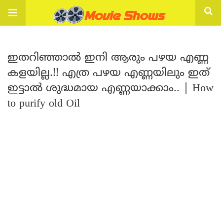
ഇതറിഞ്ഞാൽ ഇനി ആരും പഴയ എണ്ണ
കളയില്ല.!! എത്ര പഴയ എണ്ണയിലും ഇത്
ഇട്ടാൽ ശുദ്ധമായ എണ്ണയാക്കാം.. | How
to purify old Oil