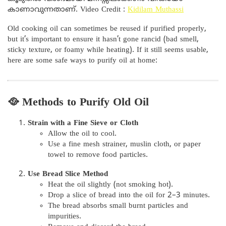
കാണാവുന്നതാണ്. Video Credit :
Kidilam Muthassi
Old cooking oil can sometimes be reused if purified properly,
but it’s important to ensure it hasn’t gone rancid (bad smell,
sticky texture, or foamy while heating). If it still seems usable,
here are some safe ways to purify oil at home:
🥘 Methods to Purify Old Oil
Strain with a Fine Sieve or Cloth
Allow the oil to cool.
Use a fine mesh strainer, muslin cloth, or paper
towel to remove food particles.
Use Bread Slice Method
Heat the oil slightly (not smoking hot).
Drop a slice of bread into the oil for 2–3 minutes.
The bread absorbs small burnt particles and
impurities.