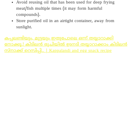
Avoid reusing oil that has been used for deep frying
meat/fish multiple times (it may form harmful
compounds).
Store purified oil in an airtight container, away from
sunlight.
കപ്പലണ്ടിയും, മുട്ടയും ഇതുപോലെ ഒന്ന് തയ്യാറാക്കി
നോക്കൂ.! കിടിലൻ രുചിയിൽ ഉടനടി തയ്യാറാക്കാം കിടിലൻ
സ്നാക്ക് റെസിപ്പി.. | Kappalandi and egg snack recipe