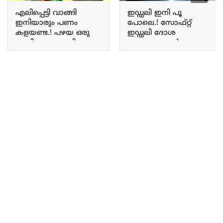
എലിപ്പെട്ടി വാങ്ങി
ഇഡ്ഡലി ഇനി പൂ
ഇനിയാരും പണം
പോലെ.! സോഫ്റ്റ്
കളയണ്ട.! പഴയ ഒരു
ഇഡ്ഡലി ദോശ
കുപ്പി മാത്രം മതി;
തയ്യാറാക്കാൻ
എലിക്കെണി വീട്ടിൽ
പലർക്കും അറിയാത്ത
തന്നെ ഉണ്ടാക്കാം.. Rat
പുതിയട്രിക്ക്.. | Soft idli
trap
batter making