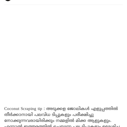
Coconut Scraping tip : അടുക്കള ജോലികൾ എളുപ്പത്തിൽ
തീർക്കാനായി പലവിധ ടിപ്പുകളും പരീക്ഷിച്ചു
നോക്കുന്നവരായിരിക്കും നമ്മളിൽ മിക്ക ആളുകളും.
എന്നാൽ ഇത്തരത്തിൽ ചെയ്യുന്ന പല ടിപ്പുകളും ഉദ്ദേശിച്ച