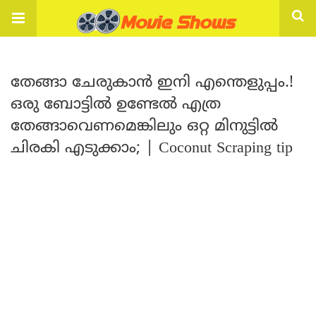
തേങ്ങാ ചേരുകാൻ ഇനി എന്തെളുപ്പം.!
ഒരു ബോട്ടിൽ ഉണ്ടേൽ എത്ര
തേങ്ങാവെണമെങ്കിലും ഒറ്റ മിനുട്ടിൽ
ചിരകി എടുക്കാം; | Coconut Scraping tip