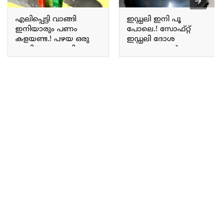
എലിപ്പെട്ടി വാങ്ങി
ഇഡ്ഡലി ഇനി പൂ
ഇനിയാരും പണം
പോലെ.! സോഫ്റ്റ്
കളയണ്ട.! പഴയ ഒരു
ഇഡ്ഡലി ദോശ
കുപ്പി മാത്രം മതി;
തയ്യാറാക്കാൻ
എലിക്കെണി വീട്ടിൽ
പലർക്കും അറിയാത്ത
തന്നെ ഉണ്ടാക്കാം.. Rat
പുതിയട്രിക്ക്.. | Soft idli
trap
batter making