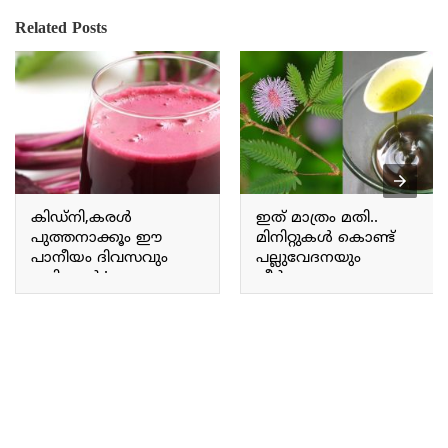
Related Posts
കിഡ്‌നി,കരള്‍
ഇത് മാത്രം മതി..
പുത്തനാക്കൂം ഈ
മിനിറ്റുകൾ കൊണ്ട്
പാനീയം ദിവസവും
പല്ലുവേദനയും
കഴിച്ചാൽ.! എല്ലാ
നീർക്കെട്ടും മാറും; ഈ
ആരോഗ്യ
എണ്ണ തേച്ചാൽ മാത്രം
പ്രശ്നങ്ങൾക്കും
മതി | Remedies to treat
പരിഹാരം |Health Drinks
tooth ache at home