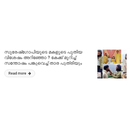
സുരേഷ്‌ഗോപിയുടെ മകളുടെ പുതിയ
വിശേഷം അറിഞ്ഞോ ? കേക്ക് മുറിച്ച്
സന്തോഷം പങ്കുവെച്ച് താര പുത്രിയും
പ്രിയതമനും | Bagya Suresh and husband
Read more
share new happiness