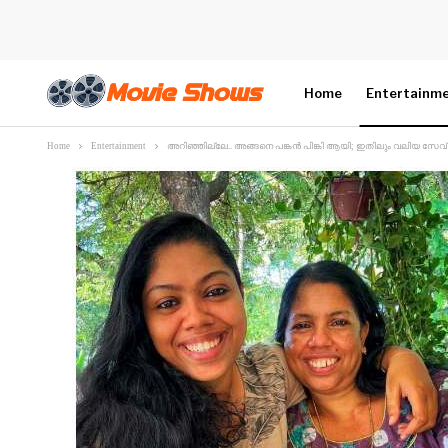
Home
Entertainm
Home
Entertainment
അറിഞ്ഞില്ലേ.. അങ്ങനെ പങ്കൻ പിങ്കി ആയി; ഇതിലും വലിയ സേവ് ദി ഡേറ