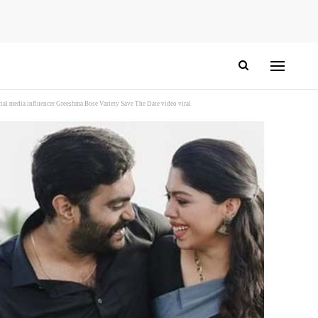
a influencer Greeshma Bose Variety Save The Date video viral