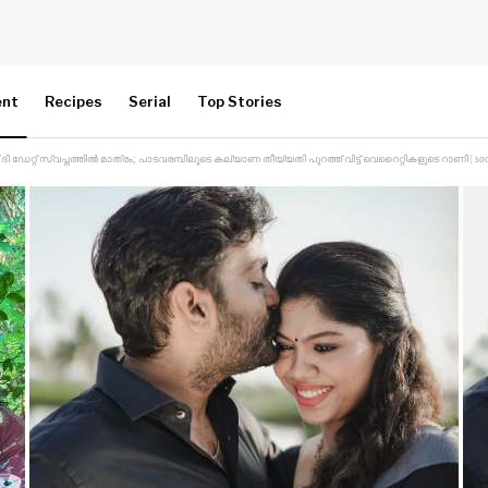
ent
Recipes
Serial
Top Stories
്റ് സ്വപ്നത്തിൽ മാത്രം; പാടവരമ്പിലൂടെ കല്യാണ തീയ്യതി പുറത്ത് വിട്ട് വെറൈറ്റികളുടെ റാണി | social medi