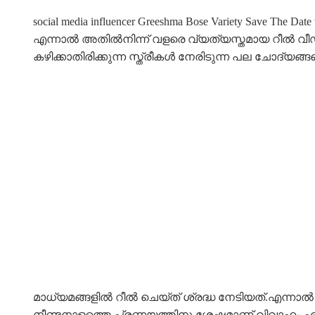
social media influencer Greeshma Bose Variety Save T
എന്നാൽ അതിൽനിന്ന് വളരെ വ്യത്യസ്തമായ റീൽ വീഡ
കഴിക്കാതിരിക്കുന്ന സ്ത്രീകൾ നേരിടുന്ന പല ചോദ്യ
മാധ്യമങ്ങളിൽ റീൽ ചെയ്ത് ശ്രദ്ധ നേടിയത്.എന്
നീണ്ടനാളത്തെ പ്രണയത്തിനു ശേഷമാണ് വിവാഹം എന്ന് ഗ