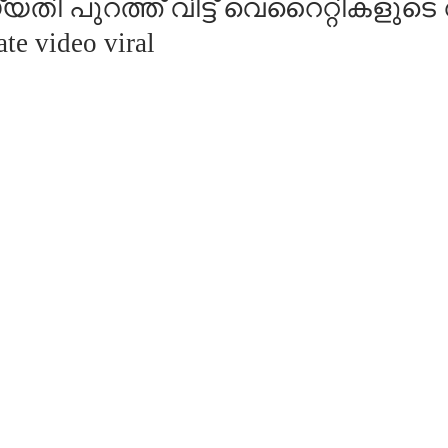
പുറത്ത് വിട്ട് വെറൈറ്റികളുടെ റാണി
te video viral