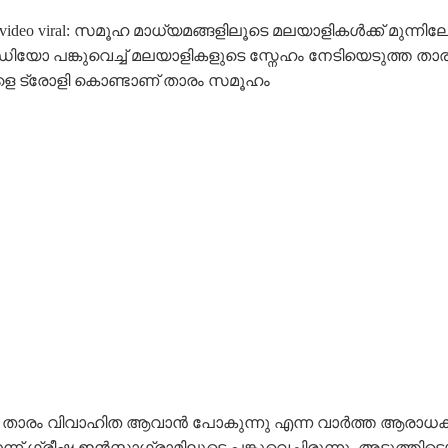
he Date video viral: സമൂഹ മാധ്യമങ്ങളിലൂടെ മലയാളികൾക്ക് മുന്
ിയോ പങ്കുവെച്ച് മലയാളികളുടെ സ്നേഹം നേടിയെടുത്ത താ
ങ്ങളെ ട്രോളി കൊണ്ടാണ് താരം സമൂഹം
നാൽ താരം വിവാഹിത ആവാൻ പോകുന്നു എന്ന വാർത്ത ആരാധ
്രീഷ്മ ഇൻസ്റ്റാഗ്രാമിലൂടെ പങ്കുവെച്ചിരുന്നു. അടുത്തിട