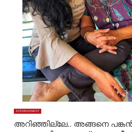
ENTERTAINMENT
അറിഞ്ഞില്ലേ.. അങ്ങനെ പങ്കൻ പ