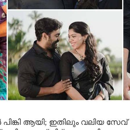
ിങ്കി ആയി; ഇതിലും വലിയ സേവ് ദി 