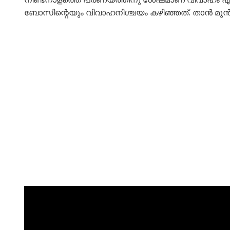
ബോസിന്റെയും വിവാഹനിശ്ചയം കഴിഞ്ഞത്. താൻ മുൻപ് 