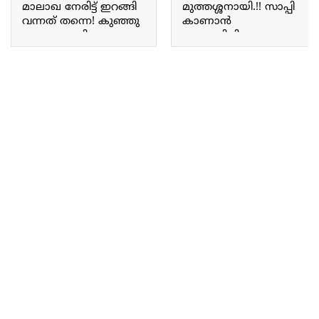
മാലാഖ നേരിട്ട് ഇറങ്ങി
മുത്തശ്ശനായി.!! സാപ്പി
വന്നത് തന്നെ! കുഞ്ഞു
കാണാൻ
മാലാഖ കൂട്ടിയെപ്പോലെ
ആഗ്രഹിച്ചിരുന്ന ആ
സുന്ദരിയായി വുദ്ധി
കുഞ്ഞ് വന്നു; ലോകം
മോളുടെ പുത്തൻ
മുഴുവൻ ഇപ്പോൾ
ഫോട്ടോ ഷൂട്ട് ! Vridhi
എന്റെ കൈകളിൽ;
vishal photoshoot
നടൻ സിദ്ദിഖിന്റെ വീട്ടിൽ
വീണ്ടും സന്തോഷ
വാർത്ത | Sidhique son
Shaheen Sidhique
Introduce Their baby