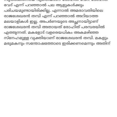
വേദ് എന്ന് പറഞ്ഞാൽ പല ആളുകൾക്കും
പരിചയമുണ്ടായിരിക്കില്ല. എന്നാൽ അമരാവതിയിലെ
രാജശേഖരൻ തമ്പി എന്ന് പറഞ്ഞാൽ അറിയാത്ത
മലയാളികൾ ഇല്ല. അപർണയുടെ അച്ഛനായിട്ടാണ്
രാജശേഖരൻ തമ്പി അതായത് രോഹിത് പരമ്പരയിൽ
എത്തുന്നത്. മകളോട് വളരെയധികം അകമഴിഞ്ഞ
സ്നേഹമുള്ള വ്യക്തിയാണ് രാജശേഖരൻ തമ്പി. മകളും
മരുമകനും സന്തോഷത്തോടെ ഇരിക്കണമെന്നും അതിന്