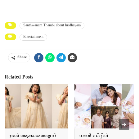
Santhwanam Thambi about hridhayam
Entertainment
Share
Related Posts
ഇത് ആകാശത്തൂന്ന്
നടൻ സിദ്ദിഖ്