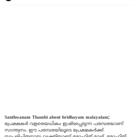
Santhwanam Thambi about hridhayam malayalam;
പ്രേക്ഷകർ വളരെയധികം ഇഷ്ടപ്പെടുന്ന പരമ്പരയാണ്
സാന്ത്വനം. ഈ പരമ്പരയിലൂടെ പ്രേക്ഷകർക്ക്
സുപരിചിതനായ വ്യക്തിയാണ് രോഹിത് വേദ്. രോഹിത്