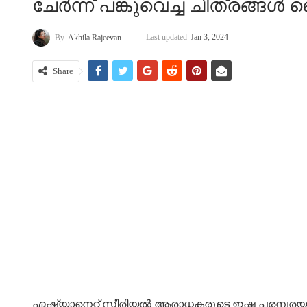
ചേർന്ന് പങ്കുവെച്ച ചിത്രങ്ങൾ വ
Last updated
Jan 3, 2024
By
Akhila Rajeevan
Share
ഏഷ്യാനെറ്റ് സീരിയൽ ആരാധകരുടെ ഇഷ്ട പരമ്പരയാണ