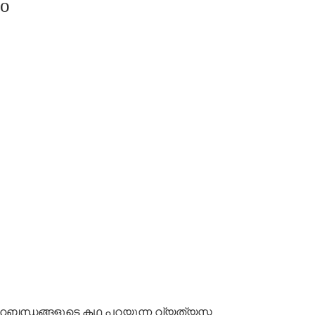
to
ഹബന്ധങ്ങളുടെ കഥ പറയുന്ന വ്യത്യസ്ത