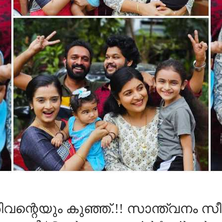
റെയും കുഞ്ഞ്.!! സാന്ത്വനം സീര