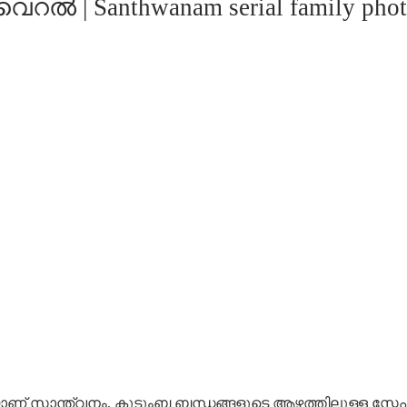
ൈറൽ | Santhwanam serial family pho
് സാന്ത്വനം. കുടുംബ ബന്ധങ്ങളുടെ ആഴത്തിലുള്ള സ്നേ