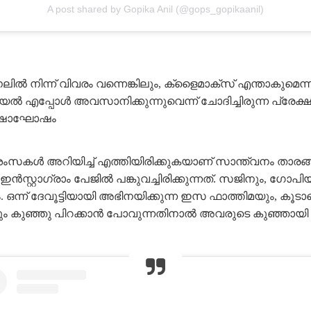
A post shared by Gopika Anil (@gops_gopikaanil)
 നിന്ന് വിവരം വന്നെങ്കിലും, ക്ളൈമാക്സ് എന്താകുമെന്ന
ിയൽ എപ്പോൾ അവസാനിക്കുന്നുവെന്ന് ചോദിച്ചിരുന്ന പ്രേ
ുവർഷാഘോഷം
സരാശംസകൾ അറിയിച്ച് എത്തിയിരിക്കുകയാണ് സാന്ത്വനം 
്റ്റാഗ്രാം പേജിൽ പങ്കുവച്ചിരിക്കുന്നത്. സജിനും, ഗോപിയ
ം. ഒന്ന് ദേവൂട്ടിയായി അഭിനയിക്കുന്ന ഇസ ഫാത്തിമയും, കൂടാത
വനും കുഞ്ഞു പിറക്കാൻ പോവുന്നതിനാൽ അവരുടെ കുഞ്ഞായി