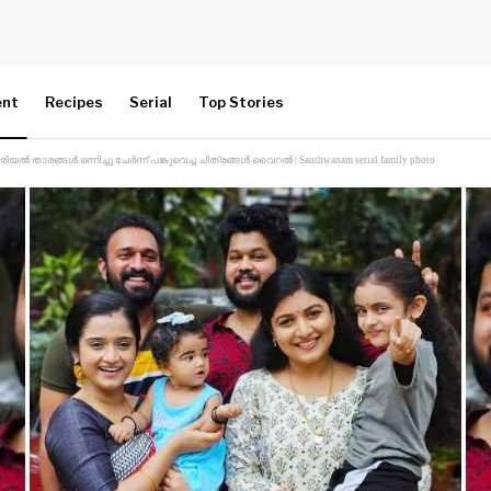
ent
Recipes
Serial
Top Stories
താരങ്ങൾ ഒന്നിച്ചു ചേർന്ന് പങ്കുവെച്ച ചിത്രങ്ങൾ വൈറൽ | Santhwanam serial family photo