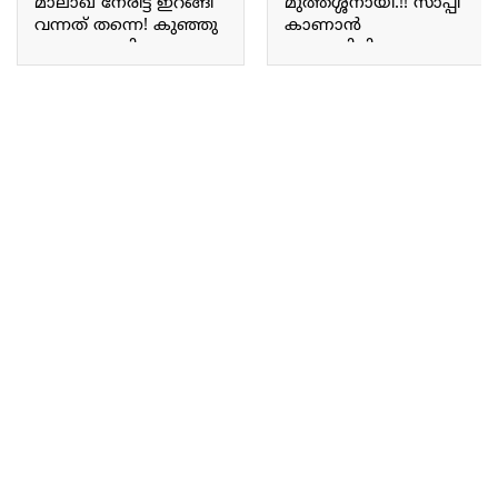
മാലാഖ നേരിട്ട് ഇറങ്ങി
മുത്തശ്ശനായി.!! സാപ്പി
വന്നത് തന്നെ! കുഞ്ഞു
കാണാൻ
മാലാഖ കൂട്ടിയെപ്പോലെ
ആഗ്രഹിച്ചിരുന്ന ആ
സുന്ദരിയായി വുദ്ധി
കുഞ്ഞ് വന്നു; ലോകം
മോളുടെ പുത്തൻ
മുഴുവൻ ഇപ്പോൾ
ഫോട്ടോ ഷൂട്ട് ! Vridhi
എന്റെ കൈകളിൽ;
vishal photoshoot
നടൻ സിദ്ദിഖിന്റെ വീട്ടിൽ
വീണ്ടും സന്തോഷ
വാർത്ത | Sidhique son
Shaheen Sidhique
Introduce Their baby