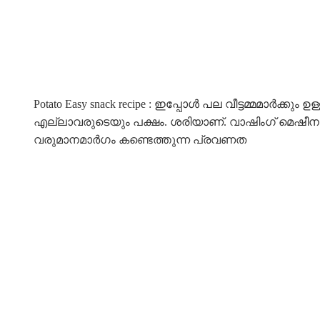
Potato Easy snack recipe : ഇപ്പോൾ പല വീട്ടമ്മമാർക്
എല്ലാവരുടെയും പക്ഷം. ശരിയാണ്. വാഷിംഗ്‌ മെഷീനും മി
വരുമാനമാർഗം കണ്ടെത്തുന്ന പ്രവണത