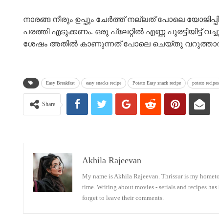
നാരങ്ങ നീരും ഉപ്പും ചേർത്ത് നല്ലത് പോലെ യോജിപ്പി
പരത്തി എടുക്കണം. ഒരു പ്ലേറ്റിൽ എണ്ണ പുരട്ടിയിട്ട് വ
ശേഷം അതിൽ കാണുന്നത് പോലെ ചെയ്തു വറുത്താൽ മാത്
Easy Breakfast
easy snacks recipe
Potato Easy snack recipe
potato recipes
Share
Akhila Rajeevan
My name is Akhila Rajeevan. Thrissur is my hometown
time. Writing about movies - serials and recipes has
forget to leave their comments.