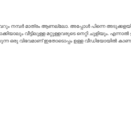
വെറും നമ്പർ മാത്രം ആണല്ലോ. അപ്പോൾ പിന്നെ അടുക്ക
കിയാലും വീട്ടിലുള്ള മറ്റുള്ളവരുടെ നെറ്റി ചുളിയും. എന്
കഴിയുന്ന ഒരു വിഭവമാണ് ഇതോടൊപ്പം ഉള്ള വീഡിയോയിൽ കാണു