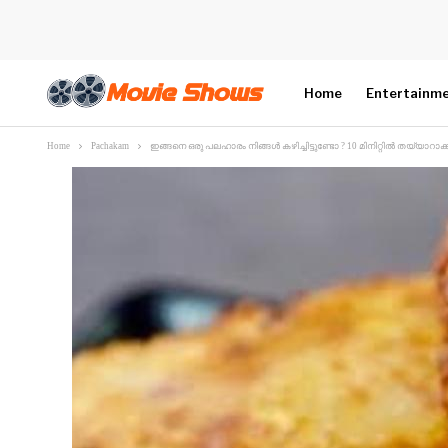
Home
Entertainm
Home
Pachakam
ഇങ്ങനെ ഒരു പലഹാരം നിങ്ങൾ കഴിച്ചിട്ടുണ്ടോ ? 10 മിനിറ്റിൽ തയ്യാറാക്