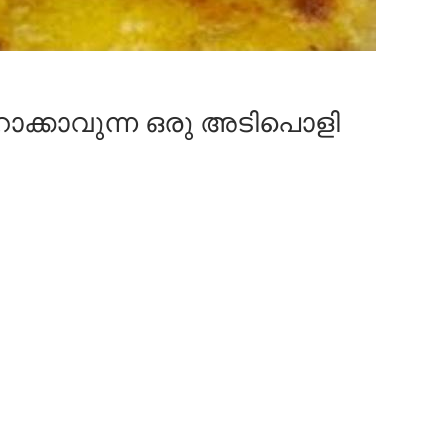
യാറാക്കാവുന്ന ഒരു അടിപൊളി