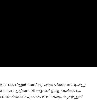
റ്റിയ ഒന്നാണ് ഇത്. അത്‌ കൂടാതെ പ്രാതൽ ആയിട്ടും
വേവിച്ചിട്ട് തൊലി കളഞ്ഞ് ഉടച്ചു വയ്ക്കണം.
സും മഞ്ഞൾപൊടിയും ഗരം മസാലയും കുരുമുളക്