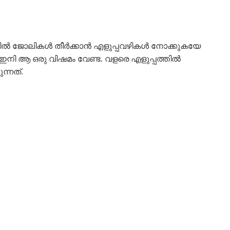
ളയിൽ ജോലികൾ തീർക്കാൻ എളുപ്പവഴികൾ നോക്കുകയേ
നാൽ ഇനി ആ ഒരു വിഷമം വേണ്ട. വളരെ എളുപ്പത്തിൽ
ന്നത്.