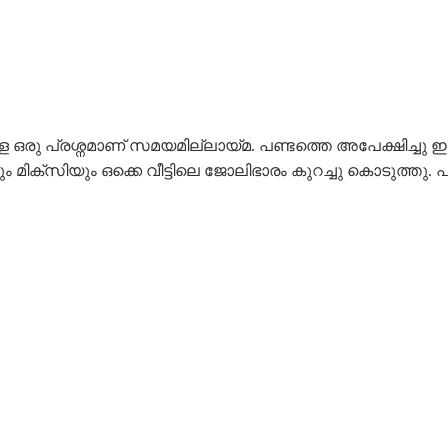
കും ഉള്ള ഒരു പ്രശ്നമാണ് സമയമില്ലായ്മ. പണ്ടത്തെ അപേക്ഷിച്
ക്സിയും ഒക്കെ വീട്ടിലെ ജോലിഭാരം കുറച്ചു കൊടുത്തു. പക്ഷെ