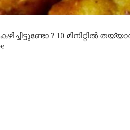
ച്ചിട്ടുണ്ടോ ? 10 മിനിറ്റിൽ തയ്
pe