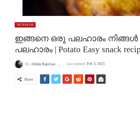
PACHAKAM
ഇങ്ങനെ ഒരു പലഹാരം നിങ്ങൾ കഴി
പലഹാരം | Potato Easy snack reci
Last updated
Feb 3, 2025
By
Akhila Rajeevan
Share