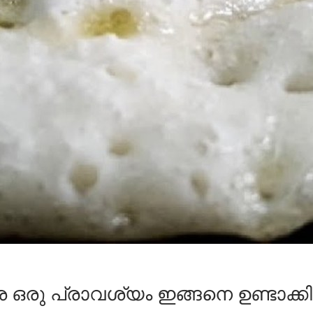
 ദോശ ഒരു പ്രാവശ്യം ഇങ്ങനെ ഉണ്ടാക