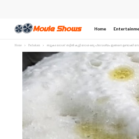
Home
Entertainm
Home
Pachakam
തട്ടുകട ദോശ! തട്ടില്‍ കുട്ടി ദോശ ഒരു പ്രാവശ്യം ഇങ്ങനെ ഉണ്ടാക്കി നോക