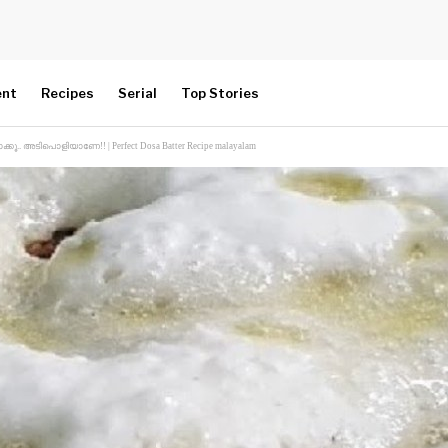
ent
Recipes
Serial
Top Stories
്കൂ.. അടിപൊളിയാണേ!! | Perfect Dosa Batter Recipe malayalam