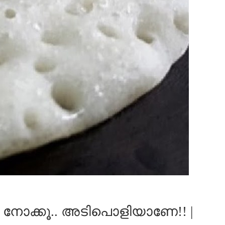
്കി നോക്കൂ.. അടിപൊളിയാണേ!! |