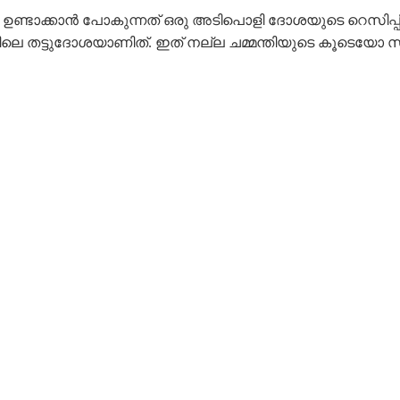
്ന് ഇവിടെ ഉണ്ടാക്കാൻ പോകുന്നത് ഒരു അടിപൊളി ദോശയുടെ റെ
തട്ടുദോശയാണിത്. ഇത് നല്ല ചമ്മന്തിയുടെ കൂടെയോ സാമ്പാ