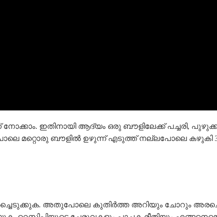
ോക്കാം. ഇതിനായി ആദ്യം ഒരു ബൗളിലേക്ക് പച്ചരി, പുഴുക്കല
െ മറ്റൊരു ബൗളിൽ ഉഴുന്ന് എടുത്ത് നല്ലപോലെ കഴുകി 3 മണ
രച്ചെടുക്കുക. അതുപോലെ കുതിർത്ത അറിയും ചോറും അരച്ചെടുക
യ്യുക. റെസിപ്പിയുടെ ചേരുവകളും പാചക രീതിയും എങ്ങനെയെ