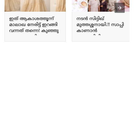
ഇത് ആകാശത്തൂന്ന്
നടൻ സിദ്ദിഖ്
മാലാഖ നേരിട്ട് ഇറങ്ങി
മുത്തശ്ശനായി.!! സാപ്പി
വന്നത് തന്നെ! കുഞ്ഞു
കാണാൻ
മാലാഖ കൂട്ടിയെപ്പോലെ
ആഗ്രഹിച്ചിരുന്ന ആ
സുന്ദരിയായി വുദ്ധി
കുഞ്ഞ് വന്നു; ലോകം
മോളുടെ പുത്തൻ
മുഴുവൻ ഇപ്പോൾ
ഫോട്ടോ ഷൂട്ട് ! Vridhi
എന്റെ കൈകളിൽ;
vishal photoshoot
നടൻ സിദ്ദിഖിന്റെ വീട്ടിൽ
വീണ്ടും സന്തോഷ
വാർത്ത | Sidhique son
Shaheen Sidhique
Introduce Their baby