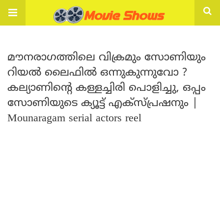
മൗനരാഗത്തിലെ വിക്രമും സോണിയും
റിയൽ ലൈഫിൽ ഒന്നുകുന്നുവോ ?
കല്യാണിന്റെ കള്ളച്ചിരി പൊളിച്ചു, ഒപ്പം
സോണിയുടെ ക്യൂട്ട് എക്സ്പ്രഷനും |
Mounaragam serial actors reel