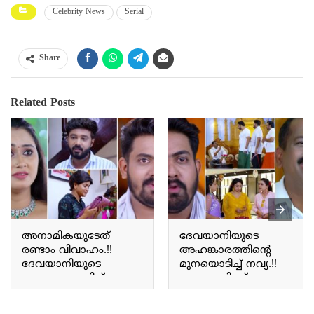
Celebrity News
Serial
Share
Related Posts
അനാമികയുടേത്
ദേവയാനിയുടെ
രണ്ടാം വിവാഹം.!!
അഹങ്കാരത്തിന്റെ
ദേവയാനിയുടെ
മുനയൊടിച്ച് നവ്യ.!!
അഹങ്കാരത്തിന്
ദേവയാനിക്ക് നയനയെ
എട്ടിന്റെ പണികൊടുത്ത്
അംഗീകരിക്കേണ്ടി
നവ്യ; നന്ദുവിന് ആ
വരുന്നു;