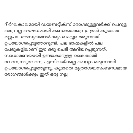
ദീർഘകാലമായി ഡയബറ്റിക്സ് രോഗമുള്ളവർക്ക് ചെറൂള
ഒരു നല്ല ഔഷധമായി കണക്കാക്കുന്നു. ഇത് കൂടാതെ
മറ്റുപല അസുഖങ്ങൾക്കും ചെറൂള മരുന്നായി
ഉപയോഗപ്പെടുത്താറുണ്ട്. പല ഭാഷകളിൽ പല
പേരുകളിലാണ് ഈ ഒരു ചെടി അറിയപ്പെടുന്നത്.
സാധാരണയായി ഉണ്ടാകാറുള്ള കൈകാൽ
വേദന,നടുവേദന, എന്നിവയ്ക്കല്ല ചെറൂള മരുന്നായി
ഉപയോഗപ്പെടുത്തുന്നു. കൂടാതെ മൂത്രാശയസംബന്ധമായ
രോഗങ്ങൾക്കും ഇത് ഒരു നല്ല