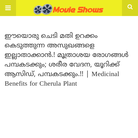
ഈയൊരു ചെടി മതി ഉറക്കം
കെടുത്തുന്ന അസുഖങ്ങളെ
ഇല്ലാതാക്കാൻ.! മൂത്രാശയ രോഗങ്ങൾ
പമ്പകടക്കും; ശരീര വേദന, യൂറിക്ക്
ആസിഡ്, പമ്പകടക്കും.!! | Medicinal
Benefits for Cherula Plant