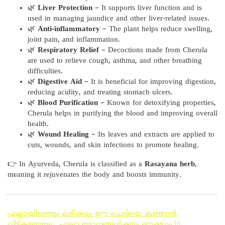
🌿
Liver Protection
– It supports liver function and is
used in managing jaundice and other liver-related issues.
🌿
Anti-inflammatory
– The plant helps reduce swelling,
joint pain, and inflammation.
🌿
Respiratory Relief
– Decoctions made from Cherula
are used to relieve cough, asthma, and other breathing
difficulties.
🌿
Digestive Aid
– It is beneficial for improving digestion,
reducing acidity, and treating stomach ulcers.
🌿
Blood Purification
– Known for detoxifying properties,
Cherula helps in purifying the blood and improving overall
health.
🌿
Wound Healing
– Its leaves and extracts are applied to
cuts, wounds, and skin infections to promote healing.
👉 In Ayurveda, Cherula is classified as a
Rasayana herb
,
meaning it rejuvenates the body and boosts immunity.
എല്ലായിടത്തും ലഭിക്കും ഈ ചെടിയെ കണ്ടാൽ
വിട്ട്കളയല്ലേ.. എല്ലാ രോഗങ്ങൾക്കും ഔഷധം.!!!