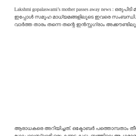
Lakshmi gopalaswami’s mother passes away news : ഒ
ഇപ്പോൾ സമൂഹ മാധ്യമങ്ങളിലൂടെ ഇവരെ സംബന്ധിച്ച് ദ
വാർത്ത താരം തന്നെ തന്റെ ഇൻസ്റ്റഗ്രാം അക്കൗണ്ടില
ആരാധകരെ അറിയിച്ചത്. ഒക്ടോബർ പത്തൊമ്പതാം തീയതി 
ഗോപാലസ്വാമി ഒരു കന്നട കുടുംബത്തിലെ അംഗമാണ