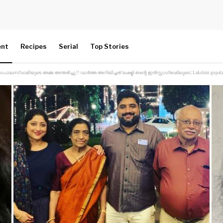
ent
Recipes
Serial
Top Stories
മിയുടെ അമ്മ അന്തരിച്ചു.!! വാർത്ത അറിയിച്ചത് ലക്ഷ്മി തന്റെ ഇൻസ്റ്റാഗ്രാമിലൂടെ | Lakshmi gopalasw