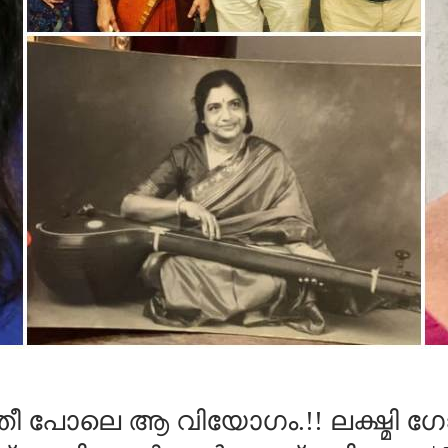
 പോലെ ആ വിയോഗം.!! ലക്ഷ്മി ഗ