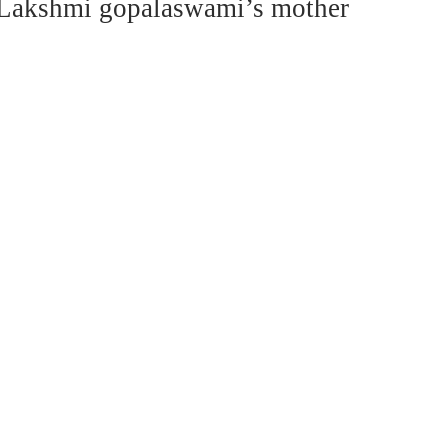
Lakshmi gopalaswami’s mother