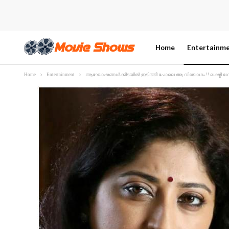
Home
Entertainm
Home
Entertainment
ആഘോഷങ്ങൾക്കിടയിൽ ഇടിത്തീ പോലെ ആ വിയോഗം.!! ലക്ഷ്മി ഗോപാലസ്വാ