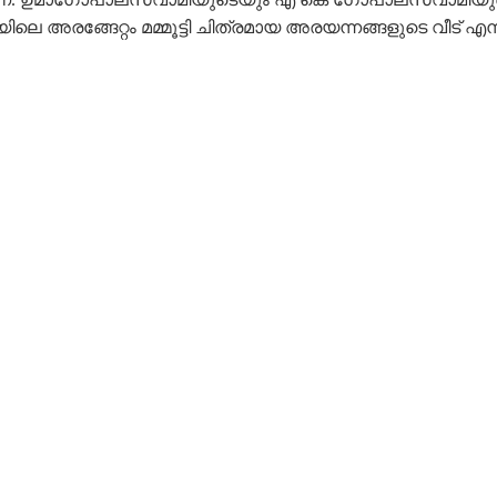
െ അരങ്ങേറ്റം മമ്മൂട്ടി ചിത്രമായ അരയന്നങ്ങളുടെ വീട് 