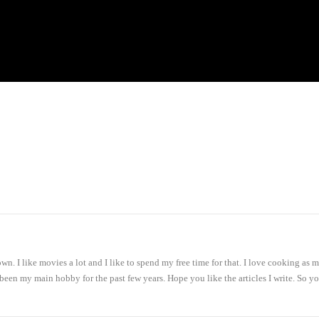
. I like movies a lot and I like to spend my free time for that. I love cooking as
 been my main hobby for the past few years. Hope you like the articles I write. So y