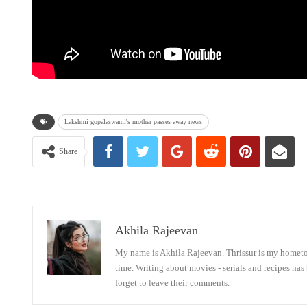
Lakshmi gopalaswami's mother passes away news
Share
Akhila Rajeevan
My name is Akhila Rajeevan. Thrissur is my hometown
time. Writing about movies - serials and recipes has
forget to leave their comments.