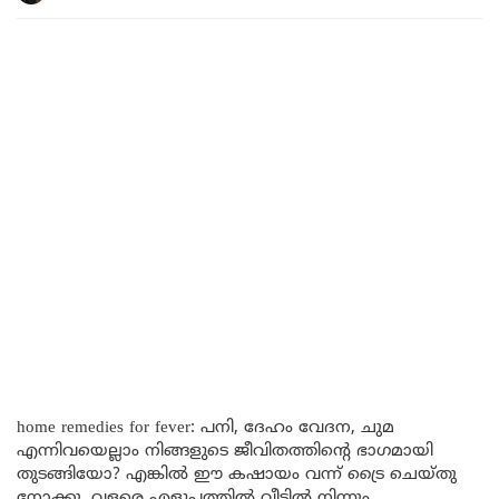
home remedies for fever: പനി, ദേഹം വേദന, ചുമ
എന്നിവയെല്ലാം നിങ്ങളുടെ ജീവിതത്തിന്റെ ഭാഗമായി
തുടങ്ങിയോ? എങ്കിൽ ഈ കഷായം വന്ന് ട്രൈ ചെയ്തു
നോക്കൂ. വളരെ എളുപ്പത്തിൽ വീട്ടിൽ നിന്നും