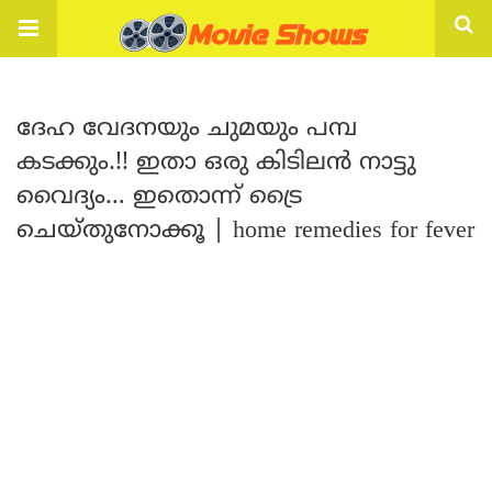
ദേഹ വേദനയും ചുമയും പമ്പ
കടക്കും.!! ഇതാ ഒരു കിടിലൻ നാട്ടു
വൈദ്യം… ഇതൊന്ന് ട്രൈ
ചെയ്തുനോക്കൂ | home remedies for fever