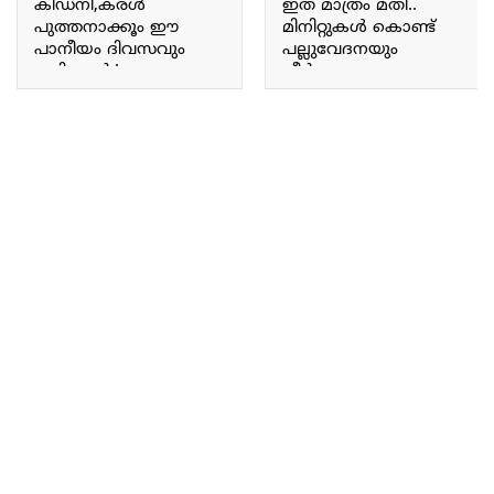
കിഡ്‌നി,കരള്‍
ഇത് മാത്രം മതി..
പുത്തനാക്കൂം ഈ
മിനിറ്റുകൾ കൊണ്ട്
പാനീയം ദിവസവും
പല്ലുവേദനയും
കഴിച്ചാൽ.! എല്ലാ
നീർക്കെട്ടും മാറും; ഈ
ആരോഗ്യ
എണ്ണ തേച്ചാൽ മാത്രം
പ്രശ്നങ്ങൾക്കും
മതി | Remedies to treat
പരിഹാരം |Health Drinks
tooth ache at home