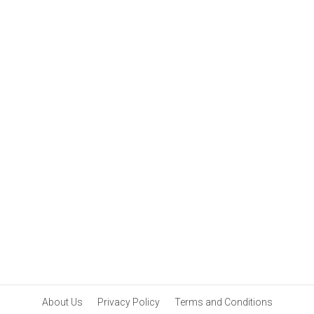
വീണ്ടും സന്തോഷ
വാർത്ത | Sidhique son
Shaheen Sidhique
Introduce Their baby
About Us
Privacy Policy
Terms and Conditions