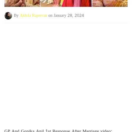
By
Akhila Rajeevan
on January 28, 2024
GP And Gopika Anil 1st Response After Marriage video: