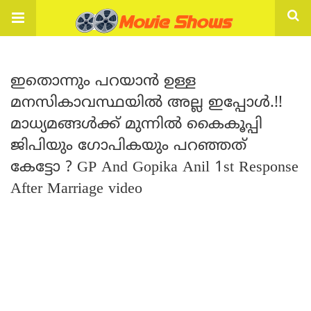
ഇതൊന്നും പറയാൻ ഉള്ള
മനസികാവസ്ഥയിൽ അല്ല ഇപ്പോൾ.!!
മാധ്യമങ്ങൾക്ക് മുന്നിൽ കൈകൂപ്പി
ജിപിയും ഗോപികയും പറഞ്ഞത്
കേട്ടോ ? GP And Gopika Anil 1st Response
After Marriage video