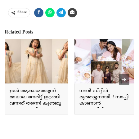
Share
Related Posts
ഇത് ആകാശത്തൂന്ന്
നടൻ സിദ്ദിഖ്
മാലാഖ നേരിട്ട് ഇറങ്ങി
മുത്തശ്ശനായി.!! സാപ്പി
വന്നത് തന്നെ! കുഞ്ഞു
കാണാൻ
മാലാഖ കൂട്ടിയെപ്പോലെ
ആഗ്രഹിച്ചിരുന്ന ആ
സുന്ദരിയായി വുദ്ധി
കുഞ്ഞ് വന്നു; ലോകം
മോളുടെ പുത്തൻ
മുഴുവൻ ഇപ്പോൾ
ഫോട്ടോ ഷൂട്ട് ! Vridhi
എന്റെ കൈകളിൽ;
vishal photoshoot
നടൻ സിദ്ദിഖിന്റെ വീട്ടിൽ