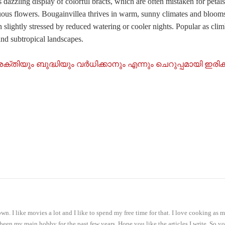
s dazzling display of colorful bracts, which are often mistaken for peta
ous flowers. Bougainvillea thrives in warm, sunny climates and blooms m
slightly stressed by reduced watering or cooler nights. Popular as climb
and subtropical landscapes.
തിയും ബുദ്ധിയും വർധിക്കാനും എന്നും ചെറുപ്പമായി ഇരിക്
. I like movies a lot and I like to spend my free time for that. I love cooking as
 been my main hobby for the past few years. Hope you like the articles I write. So y