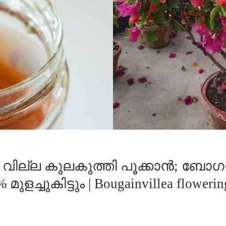
ൻ വില്ല കുലകുത്തി പൂക്കാൻ; 
ളച്ചുകിട്ടും | Bougainvillea flowerin