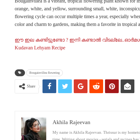
Bougainvillea is a vibrant, tropical flowering plant known for it
orange, white, and yellow, surrounding small, white, inconspicu
flowering cycle can occur multiple times a year, especially when 
color and charm to gardens, making them a favorite in tropical 
ഈ ഇല കണ്ടിട്ടുണ്ടോ ? ഇനി കണ്ടാൽ വിടല്ലേ..ഓർമശക്
Kudavan Lehyam Recipe
Bougainvillea flowering
Share
Akhila Rajeevan
My name is Akhila Rajeevan. Thrissur is my hometown
time. Writing about movies - serials and recipes has