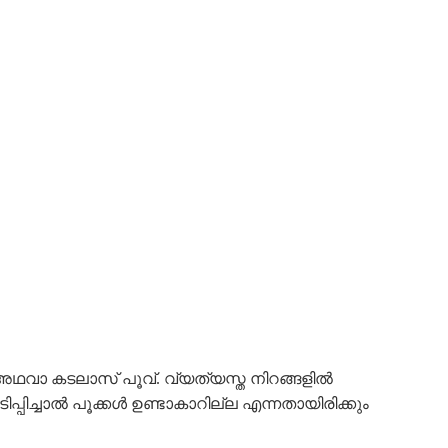
ല അഥവാ കടലാസ് പൂവ്. വ്യത്യസ്ത നിറങ്ങളിൽ
ിപ്പിച്ചാൽ പൂക്കൾ ഉണ്ടാകാറില്ല എന്നതായിരിക്കും