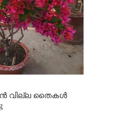
ബോഗൻ വില്ല തൈകൾ
g