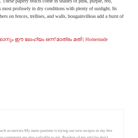
ls. These papery bracts come in shades of pink, purple, red,
ost profusely in dry conditions with plenty of sunlight. Its
ers on fences, trellises, and walls, bougainvilleas add a burst of
കാനും ഈ ലേഹ്യം ഒന്ന് മാത്രം മതി | Homemade
 much as movies.My main pastime is trying out new recipes in my free
our comments are also valuable to me. Readers of my articles don't