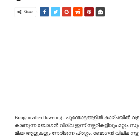
Share
Bougainvillea flowering : പൂന്തോട്ടങ്ങളിൽ കാഴ
കാണുന്ന ബോഗൻ വില്ല ഇന്ന് നഴ്സറികളിലും മറ്റും സുലഭ
മിക്ക ആളുകളും നേരിടുന്ന പ്രശ്നം. ബോഗൻ വില്ല നട്ടുപ