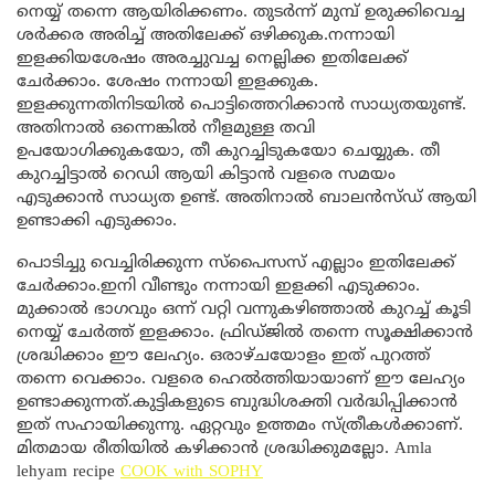
നെയ്യ് തന്നെ ആയിരിക്കണം. തുടർന്ന് മുമ്പ് ഉരുക്കിവെച്ച
ശർക്കര അരിച്ച് അതിലേക്ക് ഒഴിക്കുക.നന്നായി
ഇളക്കിയശേഷം അരച്ചുവച്ച നെല്ലിക്ക ഇതിലേക്ക്
ചേർക്കാം. ശേഷം നന്നായി ഇളക്കുക.
ഇളക്കുന്നതിനിടയിൽ പൊട്ടിത്തെറിക്കാൻ സാധ്യതയുണ്ട്.
അതിനാൽ ഒന്നെങ്കിൽ നീളമുള്ള തവി
ഉപയോഗിക്കുകയോ, തീ കുറച്ചിടുകയോ ചെയ്യുക. തീ
കുറച്ചിട്ടാൽ റെഡി ആയി കിട്ടാൻ വളരെ സമയം
എടുക്കാൻ സാധ്യത ഉണ്ട്. അതിനാൽ ബാലൻസ്ഡ് ആയി
ഉണ്ടാക്കി എടുക്കാം.
പൊടിച്ചു വെച്ചിരിക്കുന്ന സ്പൈസസ് എല്ലാം ഇതിലേക്ക്
ചേർക്കാം.ഇനി വീണ്ടും നന്നായി ഇളക്കി എടുക്കാം.
മുക്കാൽ ഭാഗവും ഒന്ന് വറ്റി വന്നുകഴിഞ്ഞാൽ കുറച്ച് കൂടി
നെയ്യ് ചേർത്ത് ഇളക്കാം. ഫ്രിഡ്ജിൽ തന്നെ സൂക്ഷിക്കാൻ
ശ്രദ്ധിക്കാം ഈ ലേഹ്യം. ഒരാഴ്ചയോളം ഇത് പുറത്ത്
തന്നെ വെക്കാം. വളരെ ഹെൽത്തിയായാണ് ഈ ലേഹ്യം
ഉണ്ടാക്കുന്നത്.കുട്ടികളുടെ ബുദ്ധിശക്തി വർദ്ധിപ്പിക്കാൻ
ഇത് സഹായിക്കുന്നു. ഏറ്റവും ഉത്തമം സ്ത്രീകൾക്കാണ്.
മിതമായ രീതിയിൽ കഴിക്കാൻ ശ്രദ്ധിക്കുമല്ലോ. Amla
lehyam recipe
COOK with SOPHY