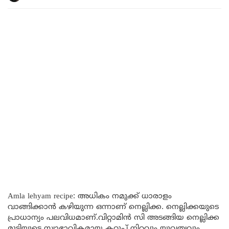
Amla lehyam recipe: അധികം നമുക്ക് ധാരാളം
വാങ്ങിക്കാൻ കഴിയുന്ന ഒന്നാണ് നെല്ലിക്ക. നെല്ലിക്കയുടെ
പ്രാധാന്യം പലവിധമാണ്.വിറ്റാമിൻ സി അടങ്ങിയ നെല്ലിക്ക
മുടിയുടെ സ്വാഭാവികമായ കറുപ്പ് നിറവും യുവത്വവും