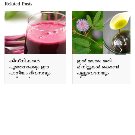
Related Posts
കിഡ്‌നി,കരള്‍
ഇത് മാത്രം മതി..
പുത്തനാക്കൂം ഈ
മിനിറ്റുകൾ കൊണ്ട്
പാനീയം ദിവസവും
പല്ലുവേദനയും
കഴിച്ചാൽ.! എല്ലാ
നീർക്കെട്ടും മാറും; ഈ
ആരോഗ്യ
എണ്ണ തേച്ചാൽ മാത്രം
പ്രശ്നങ്ങൾക്കും
മതി | Remedies to treat
പരിഹാരം |Health Drinks
tooth ache at home