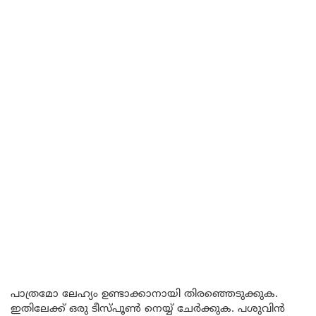
പാത്രമോ ലേഹ്യം ഉണ്ടാക്കാനായി തിരഞ്ഞെടുക്കുക.
ഇതിലേക്ക് ഒരു ടീസ്പൂൺ നെയ്യ് ചേർക്കുക. പശുവിൻ