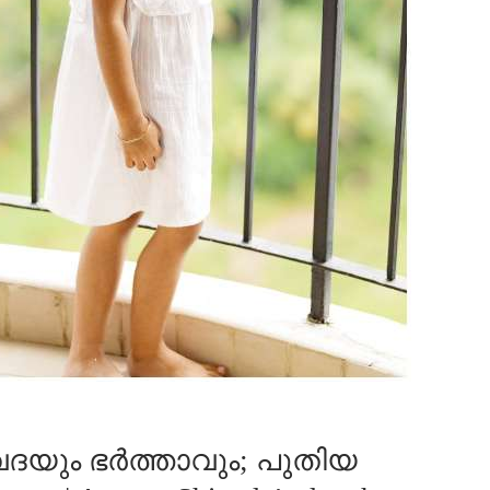
ദയും ഭർത്താവും; പുതിയ