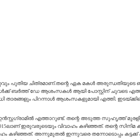
്ച ഏറ്റവും പുതിയ ചിത്രമാണ്.തന്റെ ഏക മകൾ അരുന്ധതിയു
കൾക്ക് ബർത്ത് ഡേ ആശംസകൾ ആയി പോസ്റ്റിന് ചുവടെ എത്തി
 താരങ്ങളും പിറന്നാൾ ആശംസകളുമായി എത്തി. ഇടയ്ക്കിട
സ്റ്റഗ്രാമിൽ എത്താറുണ്ട്. തന്റെ അടുത്ത സുഹൃത്ത് മുരള
ാണ് ഇരുവരുടെയും വിവാഹം കഴിഞ്ഞത്. തന്റെ സിനിമ കരിയറി
ഹം കഴിഞ്ഞത്. അന്നുമുതൽ ഇന്നുവരെ തന്നോടൊപ്പം കട്ടക്ക്