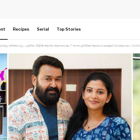
ent
Recipes
Serial
Top Stories
ഭർത്താവും; പുതിയ വീട്ടിൽ ആദ്യ ആഘോഷം.!! താരപുത്രിക്ക് ആശംസകളേകി താരലോകം | Actress Shivada’