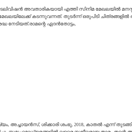
lebration: ടെലിവിഷൻ അവതാരികയായി എത്തി സിനിമ മേഖലയിൽ മനസ
േഖലയിലേക്ക് കടന്നുവന്നത്. തുടർന്ന് ഒരുപിടി ചിത്രങ്ങളി
ദ്ധ നേടിയത്.രാമന്റെ ഏദൻതോട്ടം,
യം, അച്ചായൻസ്, ശിക്കാരി ശംഭു, 2018, കാതൽ എന്ന് തുടങ്
ിച്ചു. സമൂഹമാധ്യമങ്ങളിൽ വളരെ സജീവമായ താരം തന്റെ ആഘ