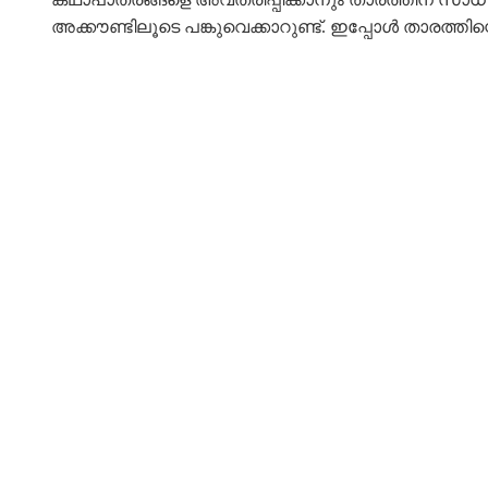
അക്കൗണ്ടിലൂടെ പങ്കുവെക്കാറുണ്ട്. ഇപ്പോൾ താരത്തി