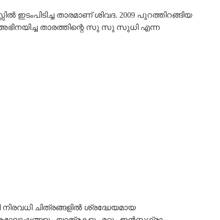
്സിൽ ഇടംപിടിച്ച താരമാണ് ശിവദ. 2009 പുറത്തിറങ്ങിയ
ൽ അഭിനയിച്ച താരത്തിന്റെ സു സു സുധി എന്ന
ങി നിരവധി ചിത്രങ്ങളിൽ ശ്രദ്ധേയമായ
ോഷങ്ങളും യാത്രകളും മറ്റും ഇൻസ്റ്റഗ്രാം