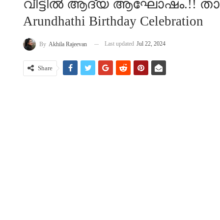
വീട്ടിൽ ആദ്യ ആഘോഷം.!! താരപ
Arundhathi Birthday Celebration
Last updated
Jul 22, 2024
By
Akhila Rajeevan
Share