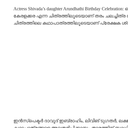
Actress Shivada’s daughter Arundhathi Birthday Ce
കേരളക്കര എന്ന ചിത്രത്തിലൂടെയാണ് തരം ചലച്ചിത്ര മ
ചിത്രത്തിലെ കഥാപാത്രത്തിലൂടെയാണ് പ്രേക്ഷക ശ്ര
ഇൻസ്പെക്ടർ ദാവൂദ് ഇബ്രാഹിം, ലിവിങ് ടുഗതർ, ലക്ഷ്
കഥാപാത്രങ്ങളെ അവതരിപ്പിക്കാനും താരത്തിന് സാധ