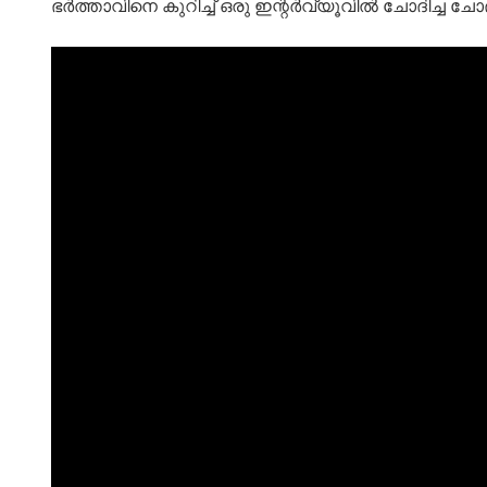
ഭർത്താവിനെ കുറിച്ച് ഒരു ഇന്റർവ്യൂവിൽ ചോദിച്ച ചോ