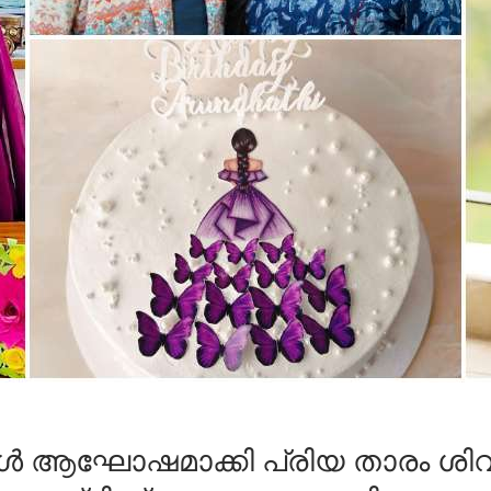
ൾ ആഘോഷമാക്കി പ്രിയ താരം ശിവ