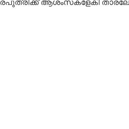
ുത്രിക്ക് ആശംസകളേകി താരലോകം | 