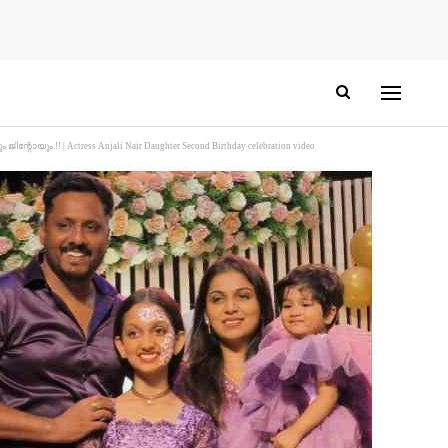
 | Actress Anjali Nair Daughter Second Birthday celebration video