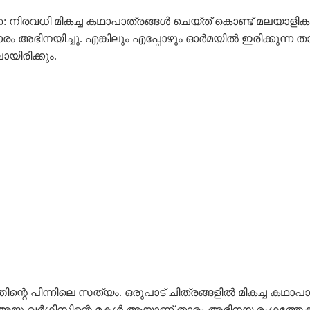
ration video: നിരവധി മികച്ച കഥാപാത്രങ്ങൾ ചെയ്ത് കൊണ്ട് മല
ഭിനയിച്ചു. എങ്കിലും എപ്പോഴും ഓർമയിൽ ഇരിക്കുന്ന താരത
യിരിക്കും.
തിന്റെ പിന്നിലെ സത്യം. ഒരുപാട് ചിത്രങ്ങളിൽ മികച്ച കഥാപാത
ിൽ അജു വർഗീസിന്റെ മകൾ ആയാണ് താരം അഭിനയ രംഗത്തേക്ക