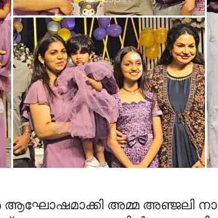
ാൾ ആഘോഷമാക്കി അമ്മ അഞ്ജലി ന