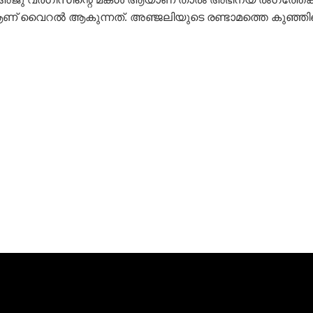
് വൈറൽ ആകുന്നത്. അഞ്ജലിയുടെ രണ്ടാമത്തെ കുഞ്ഞിന്