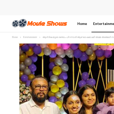
Home
Entertainm
Home
Entertainment
ആദ്വികയുടെ രണ്ടാം പിറന്നാൾ ആഘോഷമാക്കി അമ്മ അഞ്ജലി നായർ;ദൃ