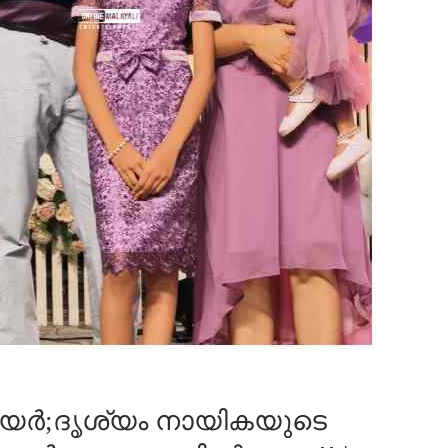
ായർ;ദൃശ്യം നായികയുടെ