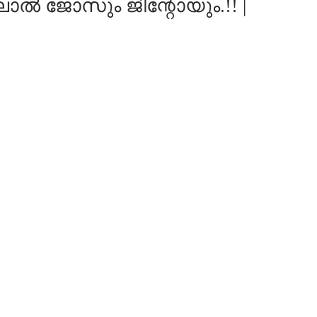
ാൽ ജോസും ജിന്റോയും.!! |