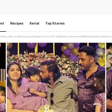
ent
Recipes
Serial
Top Stories
ശ്യം നായികയുടെ മകൾക്ക് ഇന്ന് പിറന്നാൾ.!! ബർത്ത് ഡേ ആഘോഷത്തിൽ താരമായി ലാൽ ജോസും ജിന്റോയും.!!