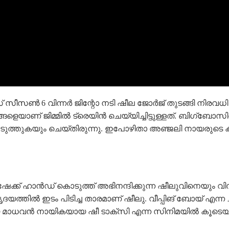
സൺ 6 വിന്നർ ജിന്റോ നടി ഷീല ജോർജ് തുടങ്ങി നിരവധി ത
യാണ് ജിമ്മിൽ ട്രെയിൻ ചെയ്യിച്ചിട്ടുള്ളത്. ബിഗ്‌ബ
െടുത്തുകയും ചെയ്തിരുന്നു. ഇപോഴിതാ അഞ്ജലി നായരുടെ ക
േക്ക്‌ ഹാൻഡ് കൊടുത്ത് അഭിനന്ദിക്കുന്ന ഷീലുവിനെയും 
യത്തിൽ ഇടം പിടിച്ച താരമാണ് ഷീലു. വീപ്പിങ് ബോയ് എന്ന
് കാവ്യ മാധവൻ നായികയായ ഷീ ടാക്സി എന്ന സിനിമയിൽ കൂടെ