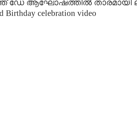
ബർത്ത് ഡേ ആഘോഷത്തിൽ താരമായി ല
d Birthday celebration video