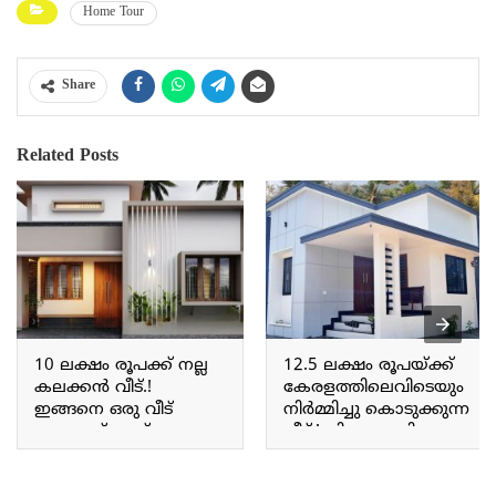
Home Tour
Share
Related Posts
10 ലക്ഷം രൂപക്ക് നല്ല
12.5 ലക്ഷം രൂപയ്ക്ക്
കലക്കൻ വീട്.!
കേരളത്തിലെവിടെയും
ഇങ്ങനെ ഒരു വീട്
നിർമ്മിച്ചു കൊടുക്കുന്ന
ആരാണ് സ്വപ്നം
വീട്.! വിശദമായി
കാണാത്തത്;
അറിയാം | 12.5 lakhs
സാധാരണക്കാരന്റെ
budget home tour