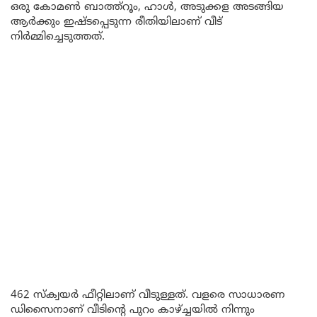
ഒരു കോമൺ ബാത്ത്റൂം, ഹാൾ, അടുക്കള അടങ്ങിയ
ആർക്കും ഇഷ്ടപ്പെടുന്ന രീതിയിലാണ് വീട്
നിർമ്മിച്ചെടുത്തത്.
462 സ്ക്വയർ ഫീറ്റിലാണ് വീടുള്ളത്. വളരെ സാധാരണ
ഡിസൈനാണ് വീടിന്റെ പുറം കാഴ്ച്ചയിൽ നിന്നും