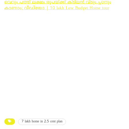
വെറും പത്ത് ലക്ഷം രൂപയ്ക്ക് കിടിലൻ വീടും പ്ലാനും
കാണാം; വീഡിയോ | 10 lakh Low Budget Home tour
7 lakh home in 2.5 cent plan